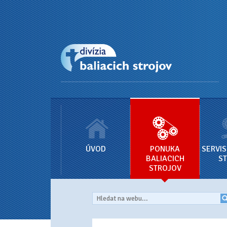
ÚVOD
PONUKA
SERVIS
BALIACICH
S
STROJOV