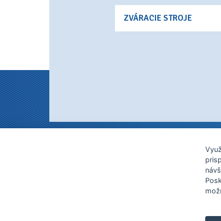
ZVÁRACIE STROJE
Tehelná 7, 915 01 Nové Me
Využ
pris
návš
Posk
Ponúkame
baliace linky
,
ovinovacie stro
možn
a
zalepovacie stroje
. Súčasťou našej pon