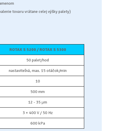
 ramenom
lenie tovaru vrátane celej výšky palety)
ROTAX S 5200 / ROTAX S 5300
50 palet/hod
nastaviteľná, max. 15 otáčok/min
10
500 mm
12 - 35 μm
3 × 400 V / 50 Hz
600 kPa