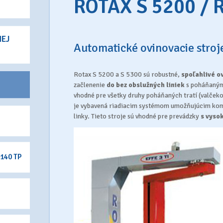
ROTAX S 5200 / 
NEJ
Automatické ovinovacie stro
Rotax S 5200 a S 5300 sú robustné,
spoľahlivé o
začlenenie
do bez obslužných liniek
s poháňanými
vhodné pre všetky druhy poháňaných tratí (valčeko
je vybavená riadiacim systémom umožňujúcim kom
linky. Tieto stroje sú vhodné pre prevádzky
s vyso
 140 TP