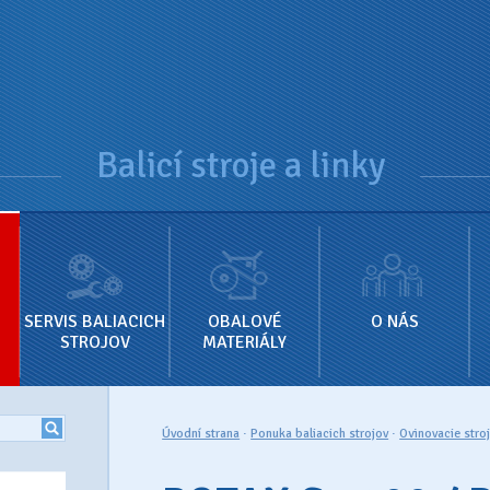
Balicí stroje a linky
SERVIS BALIACICH
OBALOVÉ
O NÁS
STROJOV
MATERIÁLY
Úvodní strana
·
Ponuka baliacich strojov
·
Ovinovacie stro