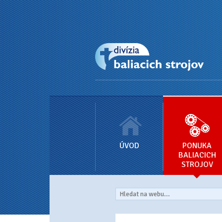
ÚVOD
PONUKA
BALIACICH
STROJOV