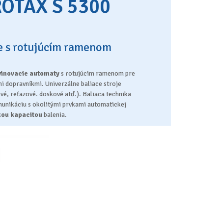
ROTAX S 5300
je s rotujúcím ramenom
vinovacie automaty
s rotujúcim ramenom pre
 dopravníkmi. Univerzálne baliace stroje
vé, reťazové. doskové atď.). Baliaca technika
unikáciu s okolitými prvkami automatickej
kou kapacitou
balenia.