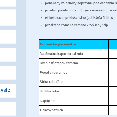
poháňaný valčekový dopravník pod otočným
prizdvih palety pod otočným ramenom (pre zaba
etiketovacie príslušenstvo (aplikácia štítkov)
predĺžené rotačné rameno / zvýšený stĺp
Technické parametre
Maximálna kapacita balenia
Rýchlosť otáčok ramena
Počet programov
Šírka role fólie
RABÍC
Hrúbka fólie
Napájenie
Tlakový vzduch