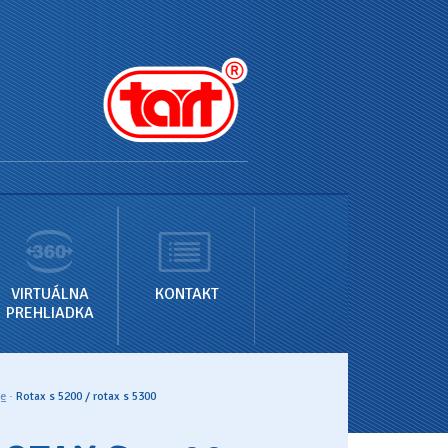
VIRTUÁLNA
KONTAKT
PREHLIADKA
je
·
Rotax s 5200 / rotax s 5300