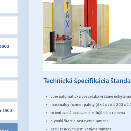
 3300
Technická špecifikácia štand
plne automatická prevádzka vrátane uchytenia,
maximálny rozmer palety (d x š x v): 1 200 x 
S 2300
orientované zastavenie rotujúceho ramena
plynulý štart a zastavenie ramena
regulácia rýchlosti rotácie ramena