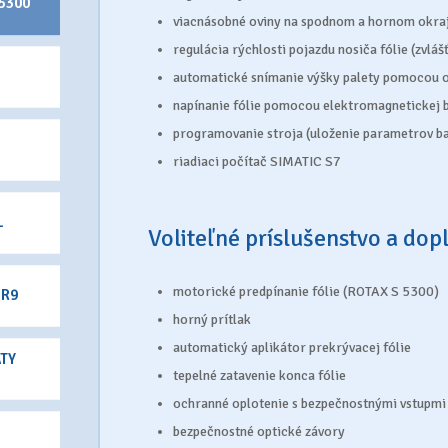
 5300
viacnásobné oviny na spodnom a hornom okraj
regulácia rýchlosti pojazdu nosiča fólie (zvláš
automatické snímanie výšky palety pomocou o
napínanie fólie pomocou elektromagnetickej 
programovanie stroja (uloženie parametrov ba
riadiaci počítač SIMATIC S7
L
Voliteľné príslušenstvo a dop
motorické predpínanie fólie (ROTAX S 5300)
 R9
horný prítlak
automatický aplikátor prekrývacej fólie
TY
tepelné zatavenie konca fólie
ochranné oplotenie s bezpečnostnými vstupmi
bezpečnostné optické závory