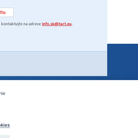
tiu
s kontaktujte na adrese
info.sk@tart.eu
.
e-mail:
info.sk@tart.eu
nie
ie a obaloch?
Baľte lacnejšie
!
okies