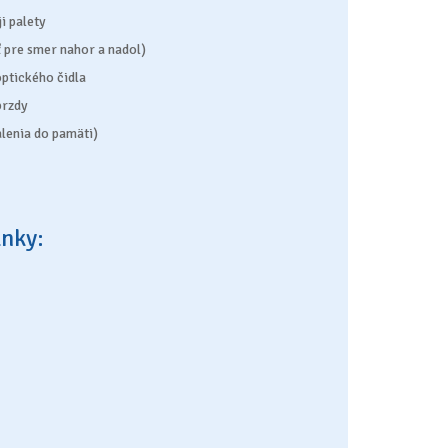
i palety
ť pre smer nahor a nadol)
ptického čidla
brzdy
lenia do pamäti)
lnky: