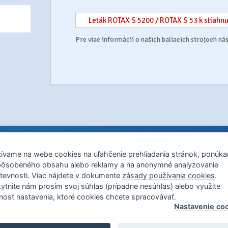
Leták ROTAX S 5200 / ROTAX S 53 k stiahnu
Pre viac informácií o našich baliacich strojoch ná
sto nad Váhom
tel.: +421 327 719 210
ívame na webe cookies na uľahčenie prehliadania stránok, ponúka
pôsobeného obsahu alebo reklamy a na anonymné analyzovanie
tevnosti. Viac nájdete v dokumente
zásady používania cookies
.
ytnite nám prosím svoj súhlas (prípadne nesúhlas) alebo využite
je
,
stroje pre balenie do teplom zmraštiteľnej fólie
,
zváracie stroje
osť nastavenia, ktoré cookies chcete spracovávať.
uky je aj
záručný a pozáručný servis baliacich strojov
. Ako ušetriť na balen
Nastavenie co