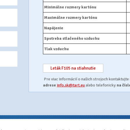
Minimálne rozmery kartónu
Maximálne rozmery kartónu
Napájenie
Spotreba stlačeného vzduchu
Tlak vzduchu
Leták F105 na stiahnutie
Pre viac informácií o našich strojoch kontaktujte
adrese
info.sk@tart.eu
alebo telefonicky
na čís
sto nad Váhom
tel.: +421 327 719 210