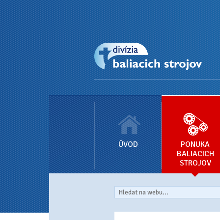
ÚVOD
PONUKA
BALIACICH
STROJOV