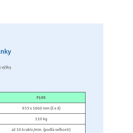
lnky
j výšky
F105
933 x 1660 mm (š x d)
110 kg
až 10 krabíc/min. (podľa veľkosti)