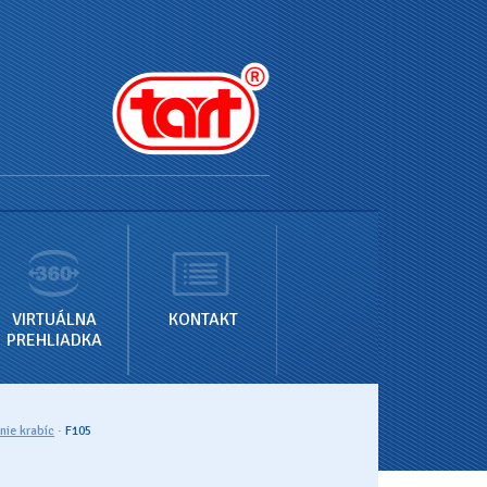
VIRTUÁLNA
KONTAKT
PREHLIADKA
nie krabíc
·
F105