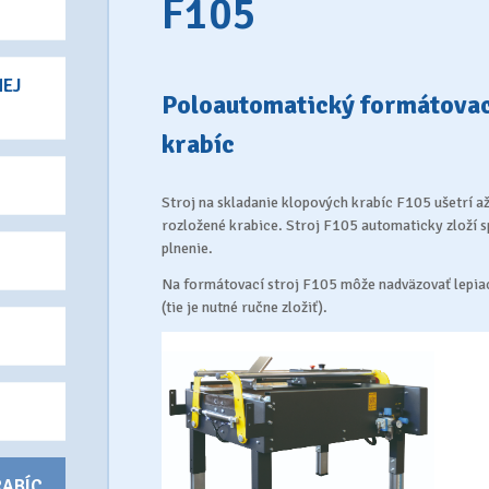
F105
NEJ
Poloautomatický formátovací
krabíc
Stroj na skladanie klopových krabíc F105 ušetrí 
rozložené krabice. Stroj F105 automaticky zloží s
plnenie.
Na formátovací stroj F105 môže nadväzovať lepiaci
(tie je nutné ručne zložiť).
RABÍC