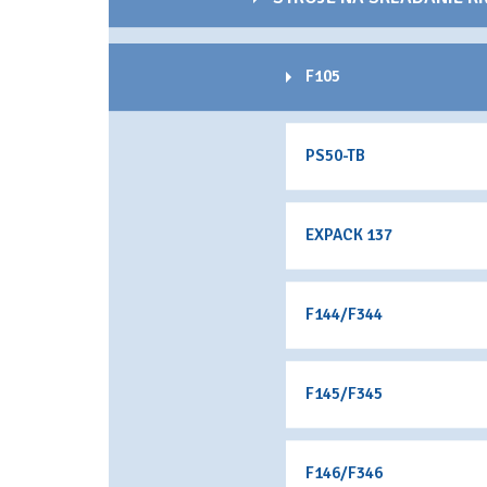
F105
PS50-TB
EXPACK 137
F144/F344
F145/F345
F146/F346