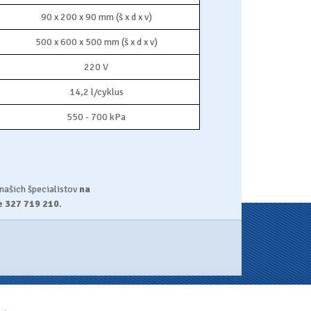
90 x 200 x 90 mm (š x d x v)
500 x 600 x 500 mm (š x d x v)
220 V
14,2 l/cyklus
550 - 700 kPa
 našich špecialistov
na
le 327 719 210
.
e-mail:
info.sk@tart.eu