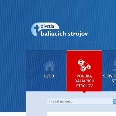
ÚVOD
PONUKA
SERVIS
BALIACICH
S
STROJOV